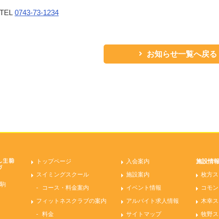
TEL
0743-73-1234
お知らせ一覧へ戻る
トップページ
入会案内
施設情
スイミングスクール
施設案内
枚方ス
駒
コース・料金案内
イベント情報
コモン
フィットネスクラブの案内
アルバイト求人情報
木幸ス
料金
サイトマップ
牧野ス