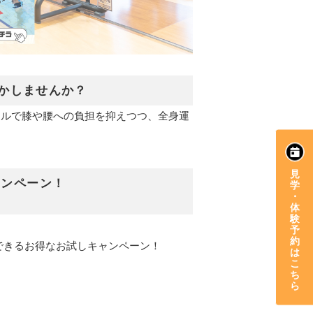
かしませんか？
ールで膝や腰への負担を抑えつつ、全身運
見
キャンペーン！
学
・
体
験
！
予
約
できるお得なお試しキャンペーン！
は
こ
ち
ら